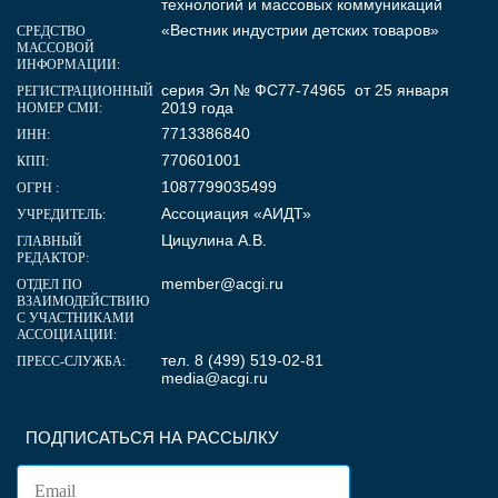
технологий и массовых коммуникаций
«Вестник индустрии детских товаров»
СРЕДСТВО
МАССОВОЙ
ИНФОРМАЦИИ:
серия Эл № ФС77-74965 от 25 января
РЕГИСТРАЦИОННЫЙ
2019 года
НОМЕР СМИ:
7713386840
ИНН:
770601001
КПП:
1087799035499
ОГРН :
Ассоциация «АИДТ»
УЧРЕДИТЕЛЬ:
Цицулина А.В.
ГЛАВНЫЙ
РЕДАКТОР:
member@acgi.ru
ОТДЕЛ ПО
ВЗАИМОДЕЙСТВИЮ
С УЧАСТНИКАМИ
АССОЦИАЦИИ:
тел. 8 (499) 519-02-81
ПРЕСС-СЛУЖБА:
media@acgi.ru
ПОДПИСАТЬСЯ НА РАССЫЛКУ