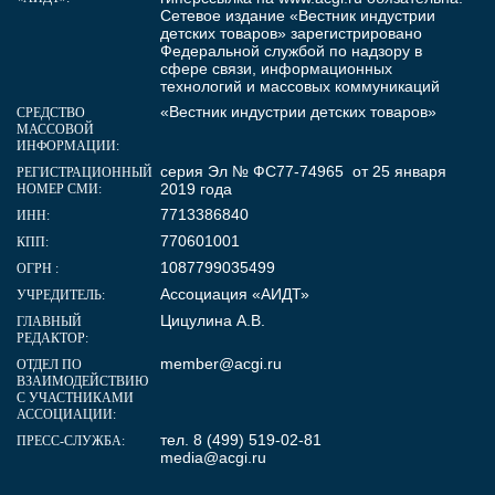
Сетевое издание «Вестник индустрии
детских товаров» зарегистрировано
Федеральной службой по надзору в
сфере связи, информационных
технологий и массовых коммуникаций
«Вестник индустрии детских товаров»
СРЕДСТВО
МАССОВОЙ
ИНФОРМАЦИИ:
серия Эл № ФС77-74965 от 25 января
РЕГИСТРАЦИОННЫЙ
2019 года
НОМЕР СМИ:
7713386840
ИНН:
770601001
КПП:
1087799035499
ОГРН :
Ассоциация «АИДТ»
УЧРЕДИТЕЛЬ:
Цицулина А.В.
ГЛАВНЫЙ
РЕДАКТОР:
member@acgi.ru
ОТДЕЛ ПО
ВЗАИМОДЕЙСТВИЮ
С УЧАСТНИКАМИ
АССОЦИАЦИИ:
тел. 8 (499) 519-02-81
ПРЕСС-СЛУЖБА:
media@acgi.ru