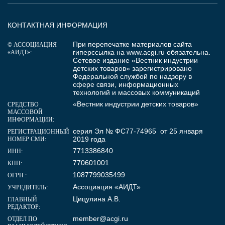
КОНТАКТНАЯ ИНФОРМАЦИЯ
При перепечатке материалов сайта
© АССОЦИАЦИЯ
гиперссылка на
www.acgi.ru
обязательна.
«АИДТ»:
Сетевое издание «Вестник индустрии
детских товаров» зарегистрировано
Федеральной службой по надзору в
сфере связи, информационных
технологий и массовых коммуникаций
«Вестник индустрии детских товаров»
СРЕДСТВО
МАССОВОЙ
ИНФОРМАЦИИ:
серия Эл № ФС77-74965 от 25 января
РЕГИСТРАЦИОННЫЙ
2019 года
НОМЕР СМИ:
7713386840
ИНН:
770601001
КПП:
1087799035499
ОГРН :
Ассоциация «АИДТ»
УЧРЕДИТЕЛЬ:
Цицулина А.В.
ГЛАВНЫЙ
РЕДАКТОР:
member@acgi.ru
ОТДЕЛ ПО