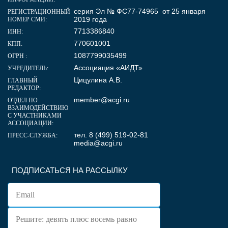
серия Эл № ФС77-74965 от 25 января
РЕГИСТРАЦИОННЫЙ
2019 года
НОМЕР СМИ:
7713386840
ИНН:
770601001
КПП:
1087799035499
ОГРН :
Ассоциация «АИДТ»
УЧРЕДИТЕЛЬ:
Цицулина А.В.
ГЛАВНЫЙ
РЕДАКТОР:
member@acgi.ru
ОТДЕЛ ПО
ВЗАИМОДЕЙСТВИЮ
С УЧАСТНИКАМИ
АССОЦИАЦИИ:
тел. 8 (499) 519-02-81
ПРЕСС-СЛУЖБА:
media@acgi.ru
ПОДПИСАТЬСЯ НА РАССЫЛКУ