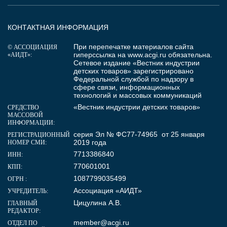
КОНТАКТНАЯ ИНФОРМАЦИЯ
При перепечатке материалов сайта
© АССОЦИАЦИЯ
гиперссылка на
www.acgi.ru
обязательна.
«АИДТ»:
Сетевое издание «Вестник индустрии
детских товаров» зарегистрировано
Федеральной службой по надзору в
сфере связи, информационных
технологий и массовых коммуникаций
«Вестник индустрии детских товаров»
СРЕДСТВО
МАССОВОЙ
ИНФОРМАЦИИ:
серия Эл № ФС77-74965 от 25 января
РЕГИСТРАЦИОННЫЙ
2019 года
НОМЕР СМИ:
7713386840
ИНН:
770601001
КПП:
1087799035499
ОГРН :
Ассоциация «АИДТ»
УЧРЕДИТЕЛЬ:
Цицулина А.В.
ГЛАВНЫЙ
РЕДАКТОР:
member@acgi.ru
ОТДЕЛ ПО