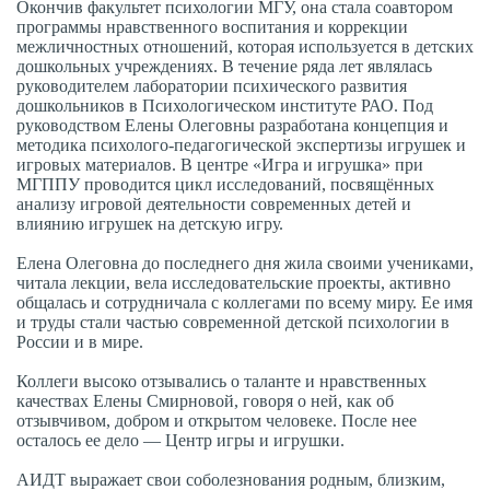
Окончив факультет психологии МГУ, она стала соавтором
программы нравственного воспитания и коррекции
межличностных отношений, которая используется в детских
дошкольных учреждениях. В течение ряда лет являлась
руководителем лаборатории психического развития
дошкольников в Психологическом институте РАО. Под
руководством Елены Олеговны разработана концепция и
методика психолого-педагогической экспертизы игрушек и
игровых материалов. В центре «Игра и игрушка» при
МГППУ проводится цикл исследований, посвящённых
анализу игровой деятельности современных детей и
влиянию игрушек на детскую игру.
Елена Олеговна до последнего дня жила своими учениками,
читала лекции, вела исследовательские проекты, активно
общалась и сотрудничала с коллегами по всему миру. Ее имя
и труды стали частью современной детской психологии в
России и в мире.
Коллеги высоко отзывались о таланте и нравственных
качествах Елены Смирновой, говоря о ней, как об
отзывчивом, добром и открытом человеке. После нее
осталось ее дело — Центр игры и игрушки.
АИДТ выражает свои соболезнования родным, близким,