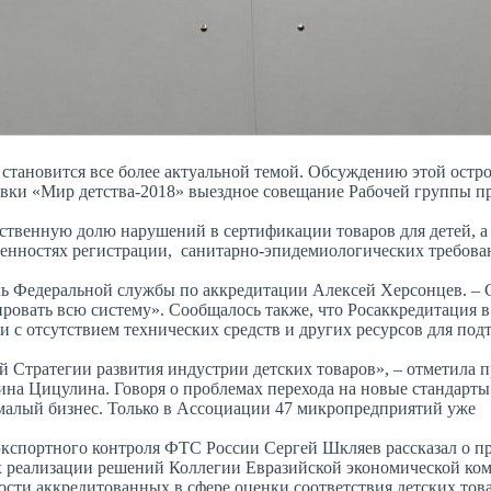
и становится все более актуальной темой. Обсуждению этой ост
вки «Мир детства-2018» выездное совещание Рабочей группы п
ственную долю нарушений в сертификации товаров для детей, а
бенностях регистрации, санитарно-эпидемиологических требова
ль Федеральной службы по аккредитации Алексей Херсонцев. – 
ировать всю систему». Сообщалось также, что Росаккредитация в
 с отсутствием технических средств и других ресурсов для по
ий Стратегии развития индустрии детских товаров», – отметила 
на Цицулина. Говоря о проблемах перехода на новые стандарты
, малый бизнес. Только в Ассоциации 47 микропредприятий уже
экспортного контроля ФТС России Сергей Шкляев рассказал о п
х реализации решений Коллегии Евразийской экономической ком
сти аккредитованных в сфере оценки соответствия детских това