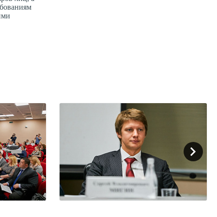
ебованиям
ими