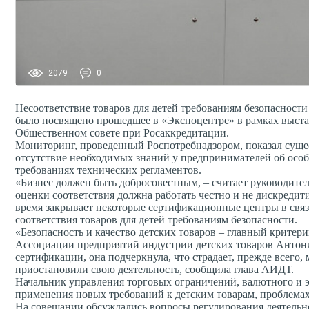
2079
0
Несоответствие товаров для детей требованиям безопасност
было посвящено прошедшее в «Экспоцентре» в рамках выста
Общественном совете при Росаккредитации.
Мониторинг, проведенный Роспотребнадзором, показал суще
отсутствие необходимых знаний у предпринимателей об осо
требованиях технических регламентов.
«Бизнес должен быть добросовестным, – считает руководите
оценки соответствия должна работать честно и не дискредит
время закрывает некоторые сертификационные центры в связи
соответствия товаров для детей требованиям безопасности.
«Безопасность и качество детских товаров – главный критер
Ассоциации предприятий индустрии детских товаров Антони
сертификации, она подчеркнула, что страдает, прежде всего
приостановили свою деятельность, сообщила глава АИДТ.
Начальник управления торговых ограничений, валютного и 
применения новых требований к детским товарам, проблема
На совещании обсуждались вопросы регулирования деятельно