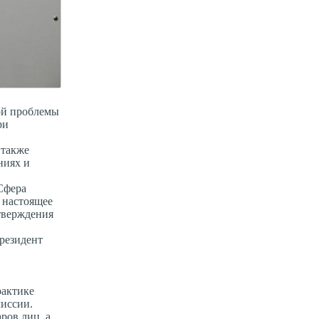
рой проблемы
ри
 также
ниях и
Сфера
 настоящее
дтверждения
президент
рактике
иссии.
ров лиц, а