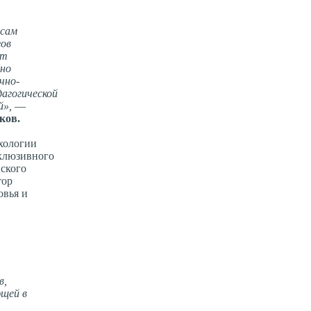
осам
гов
ут
вно
чно-
агогической
й»,
—
ков.
ихологии
нклюзивного
вского
тор
овья и
в,
щей в