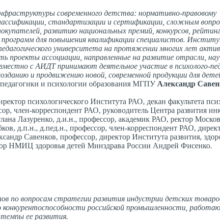
инфраструктуры современного детства: нормативно-правовому
классификации, стандартизации и сертификации, сложным вопр
покупателей, развитию национальных премий, конкурсов, рейтин
х программ для повышения квалификации специалистов. Инстит
о педагогического университета на протяжении многих лет акти
ь проекты ассоциации, направленные на развитие отрасли, нау
местно с АИДТ принимают деятельное участие в психолого-пед
созданию и продвижению новой, современной продукции для дете
а педагогики и психологии образования МГПУ
Александр Савен
директор психологического Института РАО, декан факультета пс
сор, член-корреспондент РАО, руководитель Центра развития и
ана Лазуренко, д.и.н., профессор, академик РАО, ректор Моско
ов, д.п.н., д.пед.н., профессор, член-корреспондент РАО, дирек
андр Савенков, профессор, директор Института развития, здор
ктор НМИЦ здоровья детей Минздрава России Андрей Фисенко.
алов по вопросам стратегии развития индустрии детских товаро
 конкурентоспособности российской промышленности, работаю
 темпы ее развития.