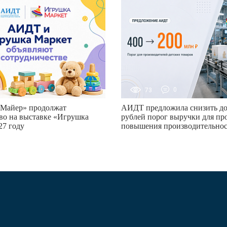
0
73
0
Майер» продолжат
АИДТ предложила снизить до
во на выставке «Игрушка
рублей порог выручки для пр
27 году
повышения производительно