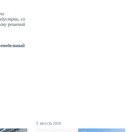
по
ндустрии, со
нову решений
енедельный
5 августа 2026