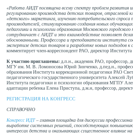
«Работа АИДТ посвящена всему спектру проблем развития 
регулированию производства детских товаров, отраслевой 
«детского» маркетинга, изучению потребительского спроса 
производителей, стимулированию создания новых обучающи
педагогики и психологии образования Московского городског
сотрудничает с АИДТ и это взаимодействие позволяет делат
обоснованными. Профессора и преподаватели института сов
экспертизе детских товаров и разработке новых подходов к 
комментирует член-корреспондент РАО, директор Институт
К участию приглашены
:
д.п.н., академик РАО, профессор, 
МГУ им. М. В. Ломоносова Юрий Зинченко, д.пед.н., профес
образования Института коррекционной педагогики РАО Светл
педагогического государственного университета Алексей Лубк
Института педагогики и психологии образования МГПУ Алекс
адаптации ребенка Елена Приступа, д.м.н, профессор, дире
РЕГИСТРАЦИЯ НА КОНГРЕСС
СПРАВОЧНО
Конгресс ИДТ
– главная площадка для дискуссии профессион
выработке системных решений, способствующих повышению
интересах детства и оказывающих существенное влияние на