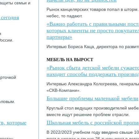
защиты семьи и
Рынок канцелярских товаров попал в шторм.
небес, то падают.
 сегодня
«Важно работать с правильными пост
которых клиенты не просто покупател
я
партнеры»
оссии.
Интервью Бориса Каца, директора по разви
МЕБЕЛЬ НА ВЫРОСТ
«Рынок сбыта детской мебели сужаетс
находит способы поддержать произво
арточкой
Интервью Александра Кологреева, генерал
«СКВ-Компани».
Большие проблемы маленькой мебели
оловым.
Круглый стол ведущих производителей мебе
вместе ищут решение проблем отрасли.
в, которые
Школьная мебель с российской пропи
В 2022/2023 учебном году введено свыше 1
ртостан —
мест в школах и свыше 26 тысяч мест в детс