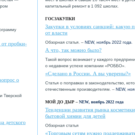
дром
капитальный ремонт в 1 092 школах.
ГОСЗАКУПКИ
Закупки в условиях санкций: какую 
рограмму
от власти
Обзорная статья. –
NEW, ноябрь 2022 года
.
 от пробки-
А что, так можно было?
Такой вопрос возникает у каждого предпри
о недавнем успехе компании «РОББО».
«Сделано в России. А вы уверены?»
вопрос о
Статья о поправках в законодательство, кот
отечественным производителям. –
NEW, ноя
и Тверской
МОЙ ДО ДЫР –
NEW, ноябрь 2022 года
Тенденции развития рынка косметики,
бытовой химии для детей
а детского
Обзорная статья
«Торговым сетям нужно поддерживат