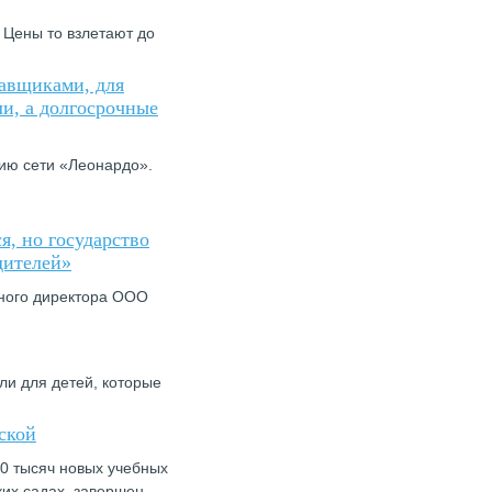
 Цены то взлетают до
авщиками, для
и, а долгосрочные
тию сети «Леонардо».
я, но государство
дителей»
ьного директора ООО
ли для детей, которые
ской
00 тысяч новых учебных
ких садах, завершен