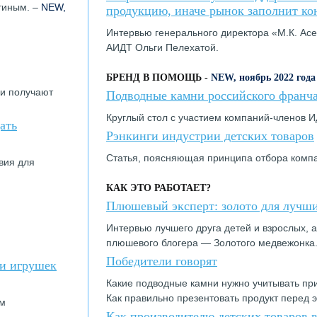
тиным. –
NEW,
продукцию, иначе рынок заполнит ко
Интервью генерального директора «М.К. Ас
АИДТ Ольги Пелехатой.
БРЕНД В ПОМОЩЬ -
NEW, ноябрь 2022 года
ли получают
Подводные камни российского франча
Круглый стол с участием компаний-членов И
ать
Рэнкинги индустрии детских товаров
Статья, поясняющая принципа отбора компа
вия для
КАК ЭТО РАБОТАЕТ?
Плюшевый эксперт: золото для лучш
Интервью лучшего друга детей и взрослых, а
плюшевого блогера — Золотого медвежонка
Победители говорят
 и игрушек
Какие подводные камни нужно учитывать при
Как правильно презентовать продукт перед 
им
Как производителю детских товаров 