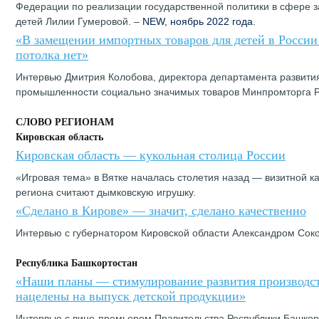
Федерации по реализации государственной политики в сфере 
детей Лилии Гумеровой. –
NEW, ноябрь 2022 года
.
«В замещении импортных товаров для детей в России
потолка нет»
Интервью Дмитрия Колобова, директора департамента развити
промышленности социально значимых товаров Минпромторга Р
СЛОВО РЕГИОНАМ
Кировская область
Кировская область — кукольная столица России
«Игровая тема» в Вятке началась столетия назад — визитной к
региона считают дымковскую игрушку.
«Сделано в Кирове» — значит, сделано качественно
Интервью с губернатором Кировской области Александром Сок
Республика Башкортостан
«Наши планы — стимулирование развития производст
нацелены на выпуск детской продукции»
Интервью с вице-премьером Правительства Республики Башко