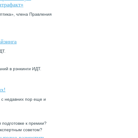
нтрафакт»
ептика», члена Правления
йзинга
ДТ.
ний в рэнкинги ИДТ.
их!
 с недавних пор еще и
.
 подготовке к премии?
экспертным советом?
выгодно разместить