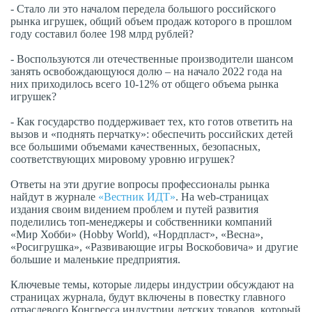
- Стало ли это началом передела большого российского
рынка игрушек, общий объем продаж которого в прошлом
году составил более 198 млрд рублей?
- Воспользуются ли отечественные производители шансом
занять освобождающуюся долю – на начало 2022 года на
них приходилось всего 10-12% от общего объема рынка
игрушек?
- Как государство поддерживает тех, кто готов ответить на
вызов и «поднять перчатку»: обеспечить российских детей
все большими объемами качественных, безопасных,
соответствующих мировому уровню игрушек?
Ответы на эти другие вопросы профессионалы рынка
найдут в журнале
«Вестник ИДТ»
. На web-страницах
издания своим видением проблем и путей развития
поделились топ-менеджеры и собственники компаний
«Мир Хобби» (Hobby World), «Нордпласт», «Весна»,
«Росигрушка», «Развивающие игры Воскобовича» и другие
большие и маленькие предприятия.
Ключевые темы, которые лидеры индустрии обсуждают на
страницах журнала, будут включены в повестку главного
отраслевого Конгресса индустрии детских товаров, который