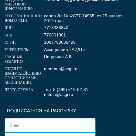
МАССОВОЙ
ИНФОРМАЦИИ:
серия Эл № ФС77-74965 от 25 января
РЕГИСТРАЦИОННЫЙ
2019 года
НОМЕР СМИ:
7713386840
ИНН:
770601001
КПП:
1087799035499
ОГРН :
Ассоциация «АИДТ»
УЧРЕДИТЕЛЬ:
Цицулина А.В.
ГЛАВНЫЙ
РЕДАКТОР:
member@acgi.ru
ОТДЕЛ ПО
ВЗАИМОДЕЙСТВИЮ
С УЧАСТНИКАМИ
АССОЦИАЦИИ:
тел. 8 (499) 519-02-81
ПРЕСС-СЛУЖБА:
media@acgi.ru
ПОДПИСАТЬСЯ НА РАССЫЛКУ