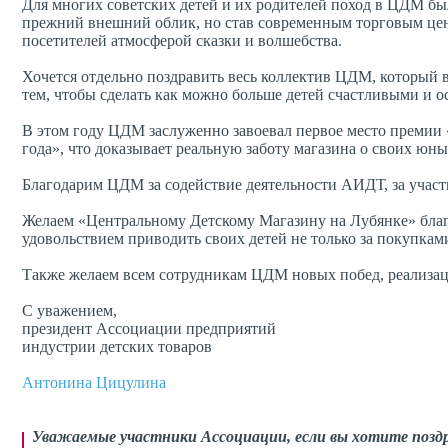
Для многих советских детей и их родителей поход в ЦДМ был
прежний внешний облик, но став современным торговым цен
посетителей атмосферой сказки и волшебства.
Хочется отдельно поздравить весь коллектив ЦДМ, который в
тем, чтобы сделать как можно больше детей счастливыми и 
В этом году ЦДМ заслуженно завоевал первое место преми
года», что доказывает реальную заботу магазина о своих юны
Благодарим ЦДМ за содействие деятельности АИДТ, за участи
Желаем «Центральному Детскому Магазину на Лубянке» благо
удовольствием приводить своих детей не только за покупкам
Также желаем всем сотрудникам ЦДМ новых побед, реализац
С уважением,
президент Ассоциации предприятий
индустрии детских товаров
Антонина Цицулина
Уважаемые участники Ассоциации, если вы хотите поздр