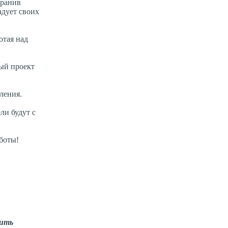
хранив
адует своих
отая над
ый проект
ления.
ли будут с
боты!
тить