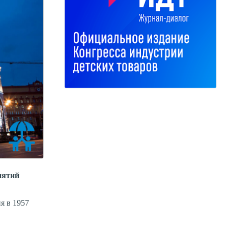
иятий
я в 1957