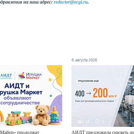
дравления на наш адрес:
redactor@acgi.ru
.
6 августа 2026
0
67
0
Майер» продолжат
АИДТ предложила снизить до