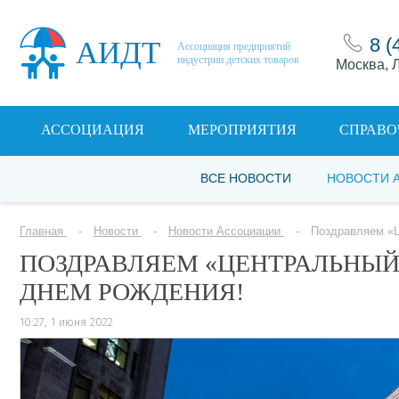
8 (
АИДТ
Ассоциация предприятий
индустрии детских товаров
Москва, Л
АССОЦИАЦИЯ
МЕРОПРИЯТИЯ
СПРАВО
ВСЕ НОВОСТИ
НОВОСТИ 
Главная
Новости
Новости Ассоциации
Поздравляем «Ц
ПОЗДРАВЛЯЕМ «ЦЕНТРАЛЬНЫЙ
ДНЕМ РОЖДЕНИЯ!
10:27, 1 июня 2022