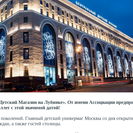
 Детский Магазин на Лубянке». От имени Ассоциации предпр
ллег с этой значимой датой!
х поколений. Главный детский универмаг Москвы со дня открыти
дан, а также гостей столицы.