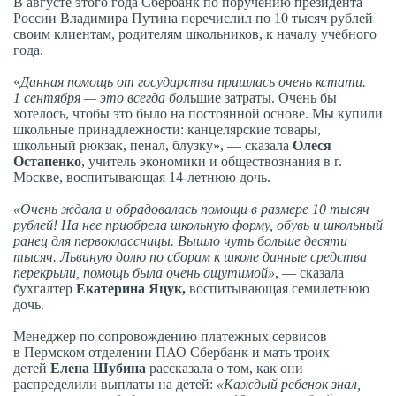
В августе этого года Сбербанк по поручению президента
России Владимира Путина перечислил по 10 тысяч рублей
своим клиентам, родителям школьников, к началу учебного
года.
«
Данная помощь от государства пришлась очень кстати.
1 сентября — это всегда бо
льшие затраты. Очень бы
хотелось, чтобы это было на постоянной основе. Мы купили
школьные принадлежности: канцелярские товары,
школьный рюкзак, пенал, блузку», — сказала
Олеся
Остапенко
, учитель экономики и обществознания в г.
Москве, воспитывающая 14-летнюю дочь.
«Очень ждала и обрадовалась помощи в размере 10 тысяч
рублей! На нее приобрела школьную форму, обувь и школьный
ранец для первоклассницы. Вышло чуть больше десяти
тысяч. Львиную долю по сборам к школе данные средства
перекрыли, помощь была очень ощутимой»
, — сказала
бухгалтер
Екатерина Яцук,
воспитывающая семилетнюю
дочь.
Менеджер по сопровождению платежных сервисов
в Пермском отделении ПАО Сбербанк и мать троих
детей
Елена Шубина
рассказала о том, как они
распределили выплаты на детей:
«Каждый ребенок знал,