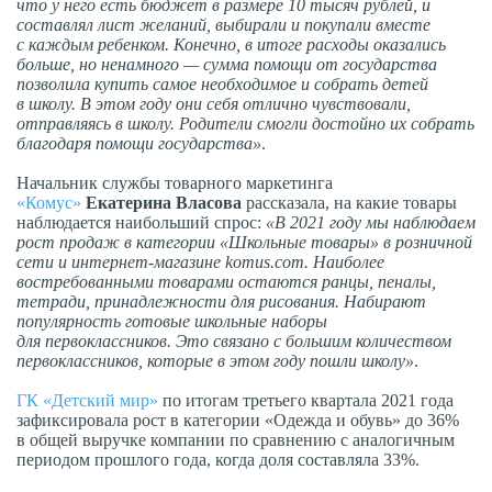
что у него есть бюджет в размере 10 тысяч рублей, и
составлял лист желаний, выбирали и покупали вместе
с каждым ребенком. Конечно, в итоге расходы оказались
больше, но ненамного — сумма помощи от государства
позволила купить самое необходимое и собрать детей
в школу. В этом году они себя отлично чувствовали,
отправляясь в школу. Родители смогли достойно их собрать
благодаря помощи государства»
.
Начальник службы товарного маркетинга
«Комус»
Екатерина Власова
рассказала, на какие товары
наблюдается наибольший спрос:
«В 2021 году мы наблюдаем
рост продаж в категории «Школьные товары» в розничной
сети и интернет-магазине komus.com. Наиболее
востребованными товарами остаются ранцы, пеналы,
тетради, принадлежности для рисования. Набирают
популярность готовые школьные наборы
для первоклассников. Это связано с большим количеством
первоклассников, которые в этом году пошли школу»
.
ГК «Детский мир»
по итогам третьего квартала 2021 года
зафиксировала рост в категории «Одежда и обувь» до 36%
в общей выручке компании по сравнению с аналогичным
периодом прошлого года, когда доля составляла 33%.