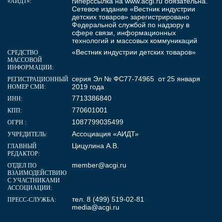
гиперссылка на
www.acgi.ru
обязательна.
«АИДТ»:
Сетевое издание «Вестник индустрии
детских товаров» зарегистрировано
Федеральной службой по надзору в
сфере связи, информационных
технологий и массовых коммуникаций
«Вестник индустрии детских товаров»
СРЕДСТВО
МАССОВОЙ
ИНФОРМАЦИИ:
серия Эл № ФС77-74965 от 25 января
РЕГИСТРАЦИОННЫЙ
2019 года
НОМЕР СМИ:
7713386840
ИНН:
770601001
КПП:
1087799035499
ОГРН :
Ассоциация «АИДТ»
УЧРЕДИТЕЛЬ:
Цицулина А.В.
ГЛАВНЫЙ
РЕДАКТОР:
member@acgi.ru
ОТДЕЛ ПО
ВЗАИМОДЕЙСТВИЮ
С УЧАСТНИКАМИ
АССОЦИАЦИИ:
тел. 8 (499) 519-02-81
ПРЕСС-СЛУЖБА:
media@acgi.ru