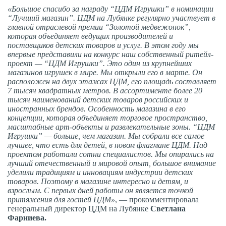
«Большое спасибо за награду “ЦДМ Игрушки” в номинации
“Лучший магазин”. ЦДМ на Лубянке регулярно участвует в
главной отраслевой премии “Золотой медвежонок”,
которая объединяет ведущих производителей и
поставщиков детских товаров и услуг. В этом году мы
впервые представили на конкурс наш собственный ритейл-
проект — “ЦДМ Игрушки”. Это один из крупнейших
магазинов игрушек в мире. Мы открыли его в марте. Он
расположен на двух этажах ЦДМ, его площадь составляет
7 тысяч квадратных метров. В ассортименте более 20
тысяч наименований детских товаров российских и
иностранных брендов. Особенность магазина в его
концепции, которая объединяет торговое пространство,
масштабные арт-объекты и развлекательные зоны. “ЦДМ
Игрушки” — больше, чем магазин. Мы собрали все самое
лучшее, что есть для детей, в новом флагмане ЦДМ. Над
проектом работали сотни специалистов. Мы опирались на
лучший отечественный и мировой опыт, большое внимание
уделили традициям и инновациям индустрии детских
товаров. Поэтому в магазине интересно и детям, и
взрослым. С первых дней работы он является точкой
притяжения для гостей ЦДМ»
, — прокомментировала
генеральный директор ЦДМ на Лубянке
Светлана
Фарниева.