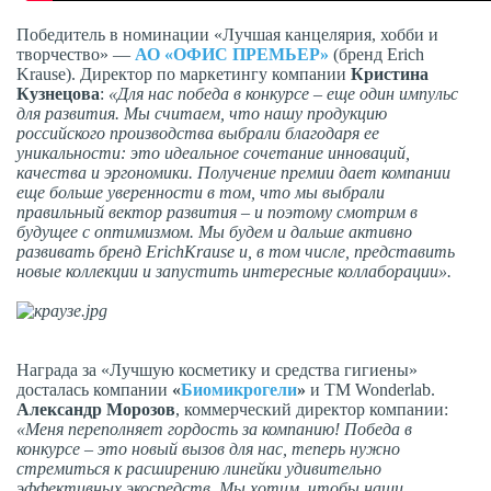
Победитель в номинации «Лучшая канцелярия, хобби и
творчество» —
АО «ОФИС ПРЕМЬЕР»
(бренд Erich
Krause). Директор по маркетингу компании
Кристина
Кузнецова
:
«Для нас победа в конкурсе – еще один импульс
для развития. Мы считаем, что нашу продукцию
российского производства выбрали благодаря ее
уникальности: это идеальное сочетание инноваций,
качества и эргономики. Получение премии дает компании
еще больше уверенности в том, что мы выбрали
правильный вектор развития – и поэтому смотрим в
будущее с оптимизмом. Мы будем и дальше активно
развивать бренд ErichKrause и, в том числе, представить
новые коллекции и запустить интересные коллаборации».
Награда за «Лучшую косметику и средства гигиены»
досталась компании
«
Биомикрогели
»
и ТМ Wonderlab.
Александр Морозов
, коммерческий директор компании:
«Меня переполняет гордость за компанию! Победа в
конкурсе – это новый вызов для нас, теперь нужно
стремиться к расширению линейки удивительно
эффективных экосредств. Мы хотим, чтобы наши