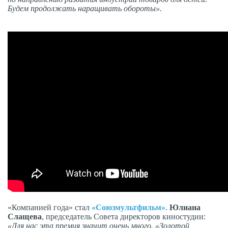
Будем продолжать наращивать обороты».
«Компанией года» стал
«Союзмультфильм»
.
Юлиана
Слащева
, председатель Совета директоров киностудии:
«Для нас эта премия значит очень много. «Золотой