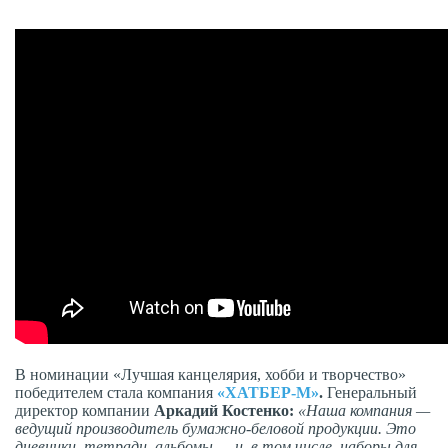
В номинации «Лучшая канцелярия, хобби и творчество»
победителем стала компания
«ХАТБЕР-М»
.
Генеральный
директор компании
Аркадий Костенко:
«Наша компания —
ведущий производитель бумажно-беловой продукции. Это
дневники, тетради, альбомы — и, в том числе, наборы для