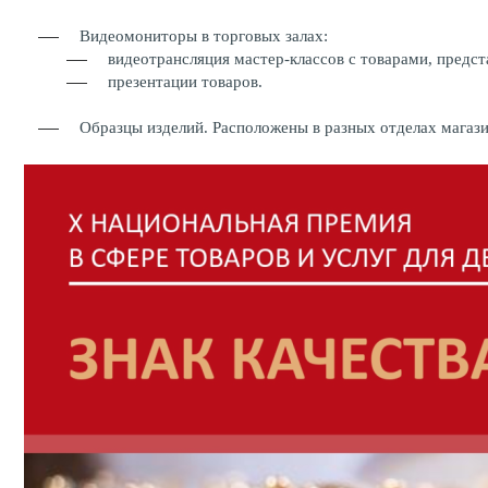
Видеомониторы в торговых залах:
видеотрансляция мастер-классов с товарами, предст
презентации товаров.
Образцы изделий. Расположены в разных отделах магази