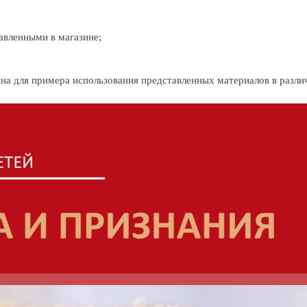
авленными в магазине;
на для примера использования представленных материалов в разли