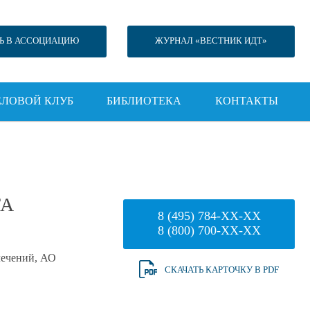
Ь В АССОЦИАЦИЮ
ЖУРНАЛ «ВЕСТНИК ИДТ»
ЕЛОВОЙ КЛУБ
БИБЛИОТЕКА
КОНТАКТЫ
ТА
8 (495) 784-XX-XX
8 (800) 700-XX-XX
лечений, АО
СКАЧАТЬ КАРТОЧКУ В PDF