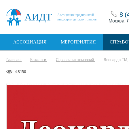
8 (
АИДТ
Ассоциация предприятий
индустрии детских товаров
Москва, Л
АССОЦИАЦИЯ
МЕРОПРИЯТИЯ
СПРАВО
Главная
Каталоги
Справочник компаний
Леонардо ТМ,
48150