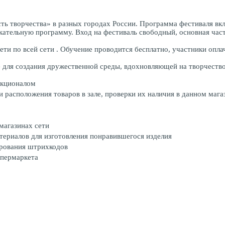
ь творчества» в разных городах России. Программа фестиваля вклю
екательную программу. Вход на фестиваль свободный, основная час
ти по всей сети . Обучение проводится бесплатно, участники опла
 для создания дружественной среды, вдохновляющей на творчество
нкционалом
 расположения товаров в зале, проверки их наличия в данном магаз
магазинах сети
териалов для изготовления понравившегося изделия
ирования штрихкодов
ипермаркета