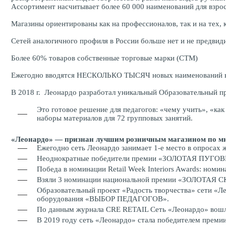
Ассортимент насчитывает более 60 000 наименований для взрос
Магазины ориентированы как на профессионалов, так и на тех, к
Сетей аналогичного профиля в России больше нет и не предвид
Более 60% товаров собственные торговые марки (СТМ)
Ежегодно вводятся НЕСКОЛЬКО ТЫСЯЧ новых наименований в 
В 2018 г. Леонардо разработал уникальный Образовательный пр
Это готовое решение для педагогов: «чему учить», «ка
наборы материалов для 72 групповых занятий.
«Леонардо» — признан лучшим розничным магазином по м
Ежегодно сеть Леонардо занимает 1-е место в опросах 
Неоднократные победители премии «ЗОЛОТАЯ ПУГОВИЦА
Победа в номинации Retail Week Interiors Awards: ном
Взяли 3 номинации национальной премии «ЗОЛОТАЯ СКР
Образовательный проект «Радость творчества» сети «Ле
оборудования «ВЫБОР ПЕДАГОГОВ».
По данным журнала CRE RETAIL Сеть «Леонардо» вошл
В 2019 году сеть «Леонардо» стала победителем преми