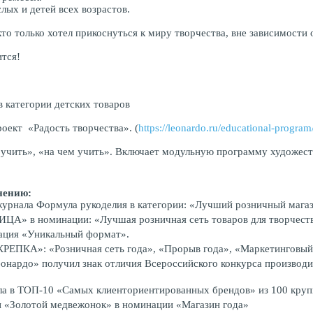
лых и детей всех возрастов.
то только хотел прикоснуться к миру творчества, вне зависимости 
ится!
категории детских товаров
оект «Радость творчества». (
https://leonardo.ru/educational-program
к учить», «на чем учить». Включает модульную программу художес
нению:
журнала Формула рукоделия в категории: «Лучший розничный магаз
» в номинации: «Лучшая розничная сеть товаров для творчеств
инация «Уникальный формат».
ЕПКА»: «Розничная сеть года», «Прорыв года», «Маркетинговый 
онардо» получил знак отличия Всероссийского конкурса производи
а в ТОП-10 «Самых клиенториентированных брендов» из 100 кру
и «Золотой медвежонок» в номинации «Магазин года»