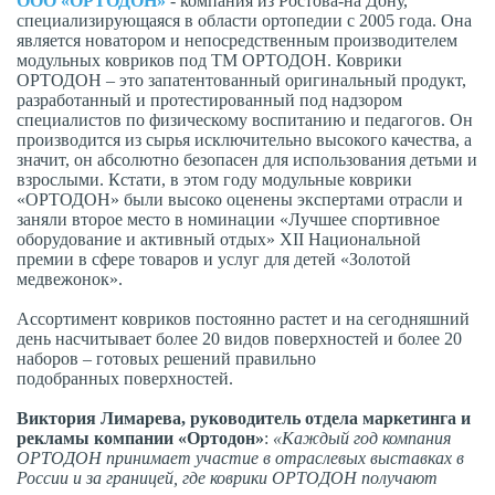
ООО «ОРТОДОН»
- компания из Ростова-на Дону,
специализирующаяся в области ортопедии с 2005 года. Она
является новатором и непосредственным производителем
модульных ковриков под ТМ ОРТОДОН. Коврики
ОРТОДОН – это запатентованный оригинальный продукт,
разработанный и протестированный под надзором
специалистов по физическому воспитанию и педагогов. Он
производится из сырья исключительно высокого качества, а
значит, он абсолютно безопасен для использования детьми и
взрослыми. Кстати, в этом году модульные коврики
«ОРТОДОН» были высоко оценены экспертами отрасли и
заняли второе место в номинации «Лучшее спортивное
оборудование и активный отдых» XII Национальной
премии в сфере товаров и услуг для детей «Золотой
медвежонок».
Ассортимент ковриков постоянно растет и на сегодняшний
день насчитывает более 20 видов поверхностей и более 20
наборов – готовых решений правильно
подобранных поверхностей.
Виктория Лимарева, руководитель отдела маркетинга и
рекламы компании «Ортодон»
:
«Каждый год компания
ОРТОДОН принимает участие в отраслевых выставках в
России и за границей, где коврики ОРТОДОН получают