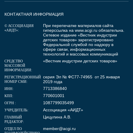
КОНТАКТНАЯ ИНФОРМАЦИЯ
При перепечатке материалов сайта
© АССОЦИАЦИЯ
гиперссылка на
www.acgi.ru
обязательна.
«АИДТ»:
Сетевое издание «Вестник индустрии
детских товаров» зарегистрировано
Федеральной службой по надзору в
сфере связи, информационных
технологий и массовых коммуникаций
«Вестник индустрии детских товаров»
СРЕДСТВО
МАССОВОЙ
ИНФОРМАЦИИ:
серия Эл № ФС77-74965 от 25 января
РЕГИСТРАЦИОННЫЙ
2019 года
НОМЕР СМИ:
7713386840
ИНН:
770601001
КПП:
1087799035499
ОГРН :
Ассоциация «АИДТ»
УЧРЕДИТЕЛЬ:
Цицулина А.В.
ГЛАВНЫЙ
РЕДАКТОР:
member@acgi.ru
ОТДЕЛ ПО