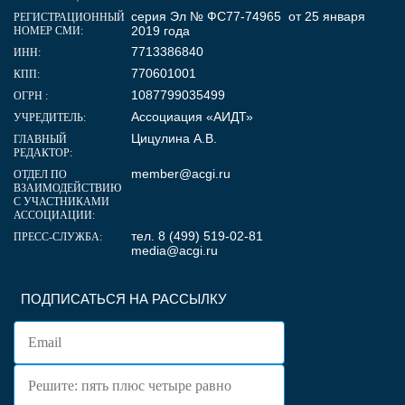
серия Эл № ФС77-74965 от 25 января
РЕГИСТРАЦИОННЫЙ
2019 года
НОМЕР СМИ:
7713386840
ИНН:
770601001
КПП:
1087799035499
ОГРН :
Ассоциация «АИДТ»
УЧРЕДИТЕЛЬ:
Цицулина А.В.
ГЛАВНЫЙ
РЕДАКТОР:
member@acgi.ru
ОТДЕЛ ПО
ВЗАИМОДЕЙСТВИЮ
С УЧАСТНИКАМИ
АССОЦИАЦИИ:
тел. 8 (499) 519-02-81
ПРЕСС-СЛУЖБА:
media@acgi.ru
ПОДПИСАТЬСЯ НА РАССЫЛКУ