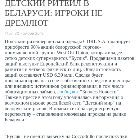
ДЕТСКИЙ РИТЕЙЛ В
БЕЛАРУСИ: ИГРОКИ НЕ
ДРЕМЛЮТ
11:57, 30 ноября 2018
Польский ритейлер детской одежды CDRL S.A. планирует
приобрести 90% акций белорусской торгово-
промышленной группы West Ost Union, которая владеет
сетью детских супермаркетов "Буслiк". Продавцами пакетов
акций выступят Европейский банк реконструкции и
развития и четверо физических лиц. Общая стоимость
акций составляет USD 6,39 млн. Сделка будет
профинансирована за счет собственных средств инвестора
или внешних источников финансирования, в том числе
облигационных займов,
сообщают
"Бизнес-Новости".
Также в прессе в этом году упоминалась информация о
возможном выходе российской сети "Детский мир" на
белорусский рынок. В планах сети на среднесрочную
перспективу – становление ключевым игроком на рынке
Беларуси.
"Буслiк" не сменит вывеску на Coccodrillo после покупки