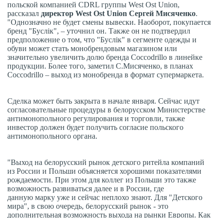
польской компанией CDRL группы West Ost Union,
рассказал
директор West Ost Union Сергей Мисяченко
.
"Однозначно не будет смены вывески. Наоборот, покупается
бренд "Буслiк", – уточнил он. Также он не подтвердил
предположение о том, что "Буслiк" в сегменте одежды и
обуви может стать монобрендовым магазином или
значительно увеличить долю бренда Coccodrillo в линейке
продукции. Более того, заметил С.Мисяченко, в планах
Coccodrillo – выход из монобренда в формат супермаркета.
Сделка может быть закрыта в начале января. Сейчас идут
согласовательные процедуры в белорусском Министерстве
антимонопольного регулирования и торговли, также
инвестор должен будет получить согласие польского
антимонопольного органа.
"Выход на белорусский рынок детского ритейла компаний
из России и Польши объясняется хорошими показателями
рождаемости. При этом для коллег из Польши это также
возможность развиваться далее и в России, где
данную марку уже и сейчас неплохо знают. Для "Детского
мира", в свою очередь, белорусский рынок - это
дополнительная возможность выхода на рынки Европы. Как