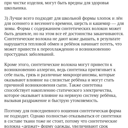
при чистке изделия, могут быть вредны для здоровья
школьника.
3) Лучше всего подходят для школьной формы хлопок и лён
для осеннего и весеннего времени, шерсть и кашемир — для
зимы. Форма с содержанием синтетических волокон может
быть дешевле, но на этом все её достоинства заканчиваются.
Синтетические волокна не дают коже дышать, в результате
нарушается тепловой обмен и ребёнок начинает потеть, что
может привести к переохлаждению и возникновению
простудных заболеваний.
Кроме этого, синтетические волокна могут привести к
возникновению аллергии, ведь синтетика притягивает к
себе пыль, грязь и различные микроорганизмы, которые
оказывают влияние на слизистые ребёнка и могут стать
причиной возникновения сыпи. Также синтетика
способствует накоплению статического электричества,
которое оказывает влияние на нервную систему ребёнка,
вызывая раздражение и быструю утомляемость.
Поэтому для повседневного ношения синтетическая форма
не подходит. Однако полностью отказываться от синтетики
в составе ткани тоже не стоит, потому что синтетические
волокна «держат» форму одежды, увеличивают срок