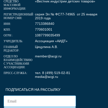
«Вестник индустрии детских товаров»
СРЕДСТВО
МАССОВОЙ
ИНФОРМАЦИИ:
серия Эл № ФС77-74965 от 25 января
РЕГИСТРАЦИОННЫЙ
2019 года
НОМЕР СМИ:
7713386840
ИНН:
770601001
КПП:
1087799035499
ОГРН :
Ассоциация «АИДТ»
УЧРЕДИТЕЛЬ:
Цицулина А.В.
ГЛАВНЫЙ
РЕДАКТОР:
member@acgi.ru
ОТДЕЛ ПО
ВЗАИМОДЕЙСТВИЮ
С УЧАСТНИКАМИ
АССОЦИАЦИИ:
тел. 8 (499) 519-02-81
ПРЕСС-СЛУЖБА:
media@acgi.ru
ПОДПИСАТЬСЯ НА РАССЫЛКУ