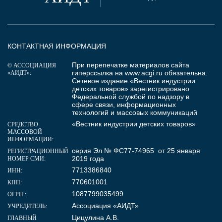
КОНТАКТНАЯ ИНФОРМАЦИЯ
При перепечатке материалов сайта
© АССОЦИАЦИЯ
гиперссылка на
www.acgi.ru
обязательна.
«АИДТ»:
Сетевое издание «Вестник индустрии
детских товаров» зарегистрировано
Федеральной службой по надзору в
сфере связи, информационных
технологий и массовых коммуникаций
«Вестник индустрии детских товаров»
СРЕДСТВО
МАССОВОЙ
ИНФОРМАЦИИ:
серия Эл № ФС77-74965 от 25 января
РЕГИСТРАЦИОННЫЙ
2019 года
НОМЕР СМИ:
7713386840
ИНН:
770601001
КПП:
1087799035499
ОГРН :
Ассоциация «АИДТ»
УЧРЕДИТЕЛЬ:
Цицулина А.В.
ГЛАВНЫЙ