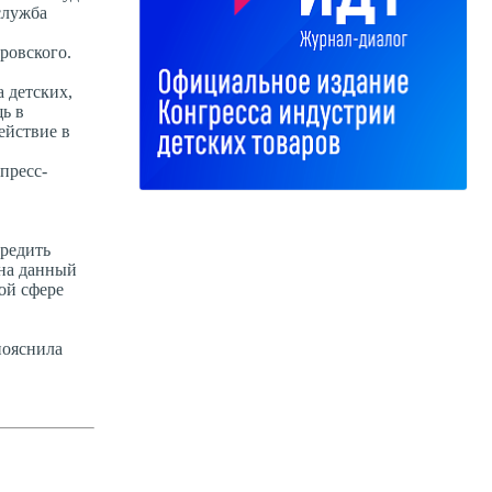
служба
ровского.
 детских,
ь в
ействие в
пресс-
чредить
 на данный
ой сфере
пояснила