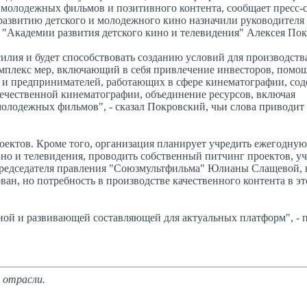
, молодежных фильмов и позитивного контента, сообщает пресс-
развитию детского и молодежного кино назначили руководителя
 "Академии развития детского кино и телевидения" Алексея Пок
лия и будет способствовать созданию условий для производства
мплекс мер, включающий в себя привлечение инвесторов, помощ
и предпринимателей, работающих в сфере кинематографии, сод
ечественной кинематографии, объединение ресурсов, включая
лодежных фильмов", - сказал Покровский, чьи слова приводит 
оектов. Кроме того, организация планирует учредить ежегодную
о и телевидения, проводить собственный питчинг проектов, у
председателя правления "Союзмультфильма" Юлианы Слащевой,
ан, но потребность в производстве качественного контента в эт
ьной и развивающей составляющей для актуальных платформ", - 
 отрасли.