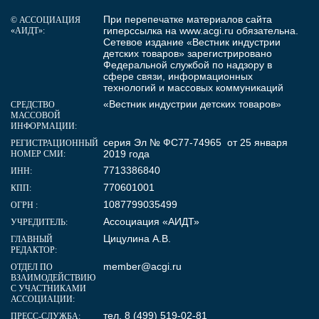
При перепечатке материалов сайта
© АССОЦИАЦИЯ
гиперссылка на
www.acgi.ru
обязательна.
«АИДТ»:
Сетевое издание «Вестник индустрии
детских товаров» зарегистрировано
Федеральной службой по надзору в
сфере связи, информационных
технологий и массовых коммуникаций
«Вестник индустрии детских товаров»
СРЕДСТВО
МАССОВОЙ
ИНФОРМАЦИИ:
серия Эл № ФС77-74965 от 25 января
РЕГИСТРАЦИОННЫЙ
2019 года
НОМЕР СМИ:
7713386840
ИНН:
770601001
КПП:
1087799035499
ОГРН :
Ассоциация «АИДТ»
УЧРЕДИТЕЛЬ:
Цицулина А.В.
ГЛАВНЫЙ
РЕДАКТОР:
member@acgi.ru
ОТДЕЛ ПО
ВЗАИМОДЕЙСТВИЮ
С УЧАСТНИКАМИ
АССОЦИАЦИИ:
тел. 8 (499) 519-02-81
ПРЕСС-СЛУЖБА: