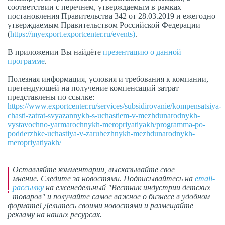
соответствии с перечнем, утверждаемым в рамках
постановления Правительства 342 от 28.03.2019 и ежегодно
утверждаемым Правительством Российской Федерации
(
https://myexport.exportcenter.ru/events)
.
В приложении Вы найдёте
презентацию о данной
программе
.
Полезная информация, условия и требования к компании,
претендующей на получение компенсаций затрат
представлены по ссылке:
https://www.exportcenter.ru/services/subsidirovanie/kompensatsiya-
chasti-zatrat-svyazannykh-s-uchastiem-v-mezhdunarodnykh-
vystavochno-yarmarochnykh-meropriyatiyakh/programma-po-
podderzhke-uchastiya-v-zarubezhnykh-mezhdunarodnykh-
meropriyatiyakh/
Оставляйте комментарии,
высказывайте свое
мнение
. Следите за новостями. Подписывайтесь на
email-
рассылку
на еженедельный "Вестник индустрии детских
товаров" и получайте самое важное о бизнесе в удобном
формате! Делитесь своими новостями и размещайте
рекламу на наших ресурсах.