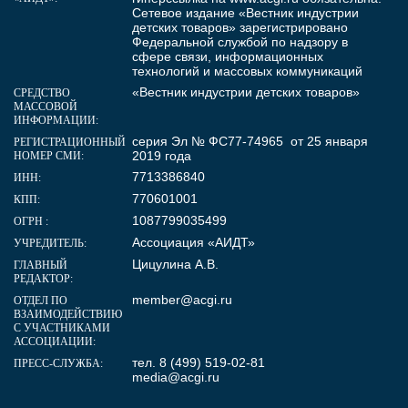
Сетевое издание «Вестник индустрии
детских товаров» зарегистрировано
Федеральной службой по надзору в
сфере связи, информационных
технологий и массовых коммуникаций
«Вестник индустрии детских товаров»
СРЕДСТВО
МАССОВОЙ
ИНФОРМАЦИИ:
серия Эл № ФС77-74965 от 25 января
РЕГИСТРАЦИОННЫЙ
2019 года
НОМЕР СМИ:
7713386840
ИНН:
770601001
КПП:
1087799035499
ОГРН :
Ассоциация «АИДТ»
УЧРЕДИТЕЛЬ:
Цицулина А.В.
ГЛАВНЫЙ
РЕДАКТОР:
member@acgi.ru
ОТДЕЛ ПО
ВЗАИМОДЕЙСТВИЮ
С УЧАСТНИКАМИ
АССОЦИАЦИИ:
тел. 8 (499) 519-02-81
ПРЕСС-СЛУЖБА:
media@acgi.ru