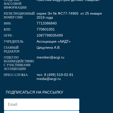
МАССОВОЙ
ИНФОРМАЦИИ:
серия Эл № ФС77-74965 от 25 января
РЕГИСТРАЦИОННЫЙ
2019 года
НОМЕР СМИ:
7713386840
ИНН:
770601001
КПП:
1087799035499
ОГРН :
Ассоциация «АИДТ»
УЧРЕДИТЕЛЬ:
Цицулина А.В.
ГЛАВНЫЙ
РЕДАКТОР:
member@acgi.ru
ОТДЕЛ ПО
ВЗАИМОДЕЙСТВИЮ
С УЧАСТНИКАМИ
АССОЦИАЦИИ:
тел. 8 (499) 519-02-81
ПРЕСС-СЛУЖБА:
media@acgi.ru
ПОДПИСАТЬСЯ НА РАССЫЛКУ