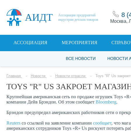
8 (
АИДТ
Ассоциация предприятий
индустрии детских товаров
Москва, Л
АССОЦИАЦИЯ
МЕРОПРИЯТИЯ
СПРАВО
ВСЕ НОВОСТИ
НОВОСТИ 
Главная
Новости
Новости отрасли
Toys "R" Us закрое
TOYS "R" US ЗАКРОЕТ МАГАЗИ
Крупнейшая американская сеть по продаже игрушек Toys «R»
компании Дейв Брэндон. Об этом сообщает
Bloomberg
.
Брэндон предупредил американских работников сети о прекр
Reuters
со ссылкой на заявление компании
сообщает
, что маг
американских сотрудников Toys «R» Us рискуют потерять раб