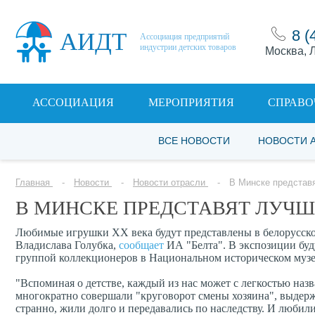
8 (
АИДТ
Ассоциация предприятий
индустрии детских товаров
Москва, Л
АССОЦИАЦИЯ
МЕРОПРИЯТИЯ
СПРАВО
ВСЕ НОВОСТИ
НОВОСТИ 
Главная
Новости
Новости отрасли
В Минске представ
В МИНСКЕ ПРЕДСТАВЯТ ЛУЧШ
Любимые игрушки XX века будут представлены в белорусско
Владислава Голубка,
сообщает
ИА "Белта". В экспозиции буд
группой коллекционеров в Национальном историческом муз
"Вспоминая о детстве, каждый из нас может с легкостью на
многократно совершали "круговорот смены хозяина", выдерж
странно, жили долго и передавались по наследству. И любили