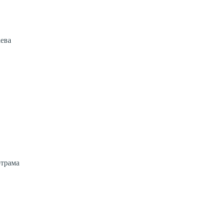
ева
трама