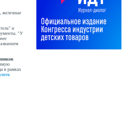
, железные
тель" и
рументы. "У
енее
названием
чников
бимую
а в рамках
рушек