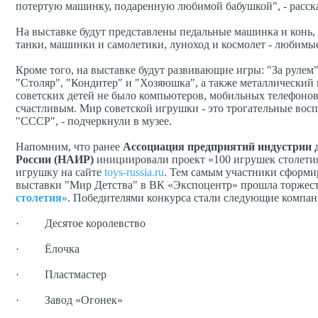
потертую машинку, подаренную любимой бабушкой", - расска
На выставке будут представлены педальные машинка и конь, 
танки, машинки и самолетики, луноход и космолет - любимы
Кроме того, на выставке будут развивающие игры: "За рулем
"Столяр", "Кондитер" и "Хозяюшка", а также металлический
советских детей не было компьютеров, мобильных телефонов 
счастливым. Мир советской игрушки - это трогательные во
"СССР", - подчеркнули в музее.
Напомним, что ранее
Ассоциация предприятий индустрии 
России (НАИР)
инициировали проект «100 игрушек столети
игрушку на сайте
toys-russia.ru
. Тем самым участники сформи
выставки "Мир Детства" в ВК «Экспоцентр» прошла торжес
столетия»
. Победителями конкурса стали следующие компан
· Десятое королевство
· Ёлочка
· Пластмастер
· Завод «Огонек»