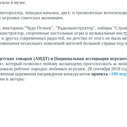
зали в музее.
мотороллер, лошадки-качалки, двух- и трехколесные велосипеды
е игрушки советских мальчишек.
", викторина "Чудо Огонек", "Радиоконструктор", наборы "Строи
 конструктор, спортивные настольные игры и музыкальные инст
и других современных радостей, но детство от этого не было м
споминания нескольких поколений жителей большой страны под 
детских товаров (АИДТ) и Национальная ассоциация игруше
я», который позволил любому желающему проголосовать за лю
ровали рейтинг народно любимых игрушек. 28 сентября 2018 год
твенная церемония награждения конкурсантов
проекта
«100 иг
ии и авторы: