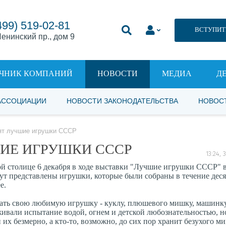
499) 519-02-81
ВСТУПИТ
енинский пр., дом 9
ЧНИК КОМПАНИЙ
НОВОСТИ
МЕДИА
Д
АССОЦИАЦИИ
НОВОСТИ ЗАКОНОДАТЕЛЬСТВА
НОВОС
ят лучшие игрушки СССР
ИЕ ИГРУШКИ СССР
13:24,
й столице 6 декабря в ходе выставки "Лучшие игрушки СССР" 
ут представлены игрушки, которые были собраны в течение дес
ее.
звать свою любимую игрушку - куклу, плюшевого мишку, машинк
ивали испытание водой, огнем и детской любознательностью, но
 их безмерно, а кто-то, возможно, до сих пор хранит безухого м