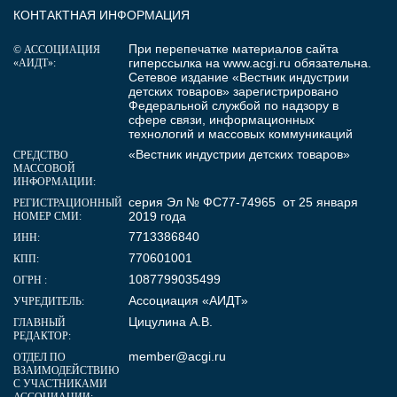
КОНТАКТНАЯ ИНФОРМАЦИЯ
При перепечатке материалов сайта
© АССОЦИАЦИЯ
гиперссылка на
www.acgi.ru
обязательна.
«АИДТ»:
Сетевое издание «Вестник индустрии
детских товаров» зарегистрировано
Федеральной службой по надзору в
сфере связи, информационных
технологий и массовых коммуникаций
«Вестник индустрии детских товаров»
СРЕДСТВО
МАССОВОЙ
ИНФОРМАЦИИ:
серия Эл № ФС77-74965 от 25 января
РЕГИСТРАЦИОННЫЙ
2019 года
НОМЕР СМИ:
7713386840
ИНН:
770601001
КПП:
1087799035499
ОГРН :
Ассоциация «АИДТ»
УЧРЕДИТЕЛЬ:
Цицулина А.В.
ГЛАВНЫЙ
РЕДАКТОР:
member@acgi.ru
ОТДЕЛ ПО
ВЗАИМОДЕЙСТВИЮ
С УЧАСТНИКАМИ
АССОЦИАЦИИ: