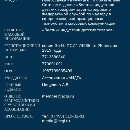
Сетевое издание «Вестник индустрии
детских товаров» зарегистрировано
Федеральной службой по надзору в
сфере связи, информационных
технологий и массовых коммуникаций
«Вестник индустрии детских товаров»
СРЕДСТВО
МАССОВОЙ
ИНФОРМАЦИИ:
серия Эл № ФС77-74965 от 25 января
РЕГИСТРАЦИОННЫЙ
2019 года
НОМЕР СМИ:
7713386840
ИНН:
770601001
КПП:
1087799035499
ОГРН :
Ассоциация «АИДТ»
УЧРЕДИТЕЛЬ:
Цицулина А.В.
ГЛАВНЫЙ
РЕДАКТОР:
member@acgi.ru
ОТДЕЛ ПО
ВЗАИМОДЕЙСТВИЮ
С УЧАСТНИКАМИ
АССОЦИАЦИИ:
тел. 8 (499) 519-02-81
ПРЕСС-СЛУЖБА:
media@acgi.ru