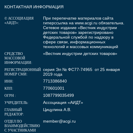
КОНТАКТНАЯ ИНФОРМАЦИЯ
При перепечатке материалов сайта
© АССОЦИАЦИЯ
гиперссылка на
www.acgi.ru
обязательна.
«АИДТ»:
Сетевое издание «Вестник индустрии
детских товаров» зарегистрировано
Федеральной службой по надзору в
сфере связи, информационных
технологий и массовых коммуникаций
«Вестник индустрии детских товаров»
СРЕДСТВО
МАССОВОЙ
ИНФОРМАЦИИ:
серия Эл № ФС77-74965 от 25 января
РЕГИСТРАЦИОННЫЙ
2019 года
НОМЕР СМИ:
7713386840
ИНН:
770601001
КПП:
1087799035499
ОГРН :
Ассоциация «АИДТ»
УЧРЕДИТЕЛЬ:
Цицулина А.В.
ГЛАВНЫЙ
РЕДАКТОР:
member@acgi.ru
ОТДЕЛ ПО
ВЗАИМОДЕЙСТВИЮ
С УЧАСТНИКАМИ