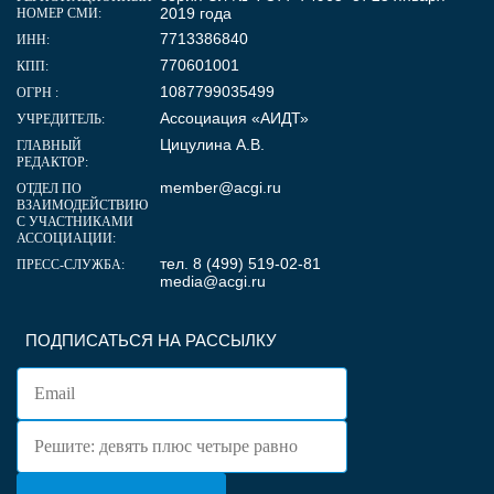
2019 года
НОМЕР СМИ:
7713386840
ИНН:
770601001
КПП:
1087799035499
ОГРН :
Ассоциация «АИДТ»
УЧРЕДИТЕЛЬ:
Цицулина А.В.
ГЛАВНЫЙ
РЕДАКТОР:
member@acgi.ru
ОТДЕЛ ПО
ВЗАИМОДЕЙСТВИЮ
С УЧАСТНИКАМИ
АССОЦИАЦИИ:
тел. 8 (499) 519-02-81
ПРЕСС-СЛУЖБА:
media@acgi.ru
ПОДПИСАТЬСЯ НА РАССЫЛКУ