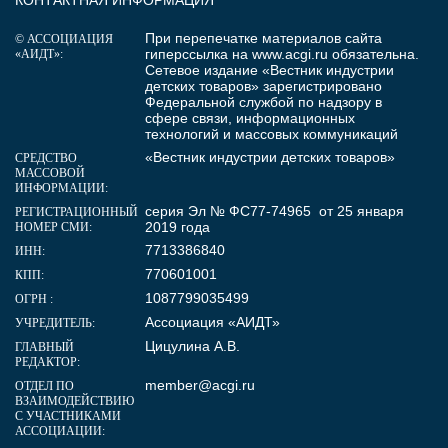
При перепечатке материалов сайта
© АССОЦИАЦИЯ
гиперссылка на
www.acgi.ru
обязательна.
«АИДТ»:
Сетевое издание «Вестник индустрии
детских товаров» зарегистрировано
Федеральной службой по надзору в
сфере связи, информационных
технологий и массовых коммуникаций
«Вестник индустрии детских товаров»
СРЕДСТВО
МАССОВОЙ
ИНФОРМАЦИИ:
серия Эл № ФС77-74965 от 25 января
РЕГИСТРАЦИОННЫЙ
2019 года
НОМЕР СМИ:
7713386840
ИНН:
770601001
КПП:
1087799035499
ОГРН :
Ассоциация «АИДТ»
УЧРЕДИТЕЛЬ:
Цицулина А.В.
ГЛАВНЫЙ
РЕДАКТОР:
member@acgi.ru
ОТДЕЛ ПО
ВЗАИМОДЕЙСТВИЮ
С УЧАСТНИКАМИ
АССОЦИАЦИИ: