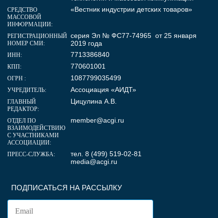
«Вестник индустрии детских товаров»
СРЕДСТВО
МАССОВОЙ
ИНФОРМАЦИИ:
серия Эл № ФС77-74965 от 25 января
РЕГИСТРАЦИОННЫЙ
2019 года
НОМЕР СМИ:
7713386840
ИНН:
770601001
КПП:
1087799035499
ОГРН :
Ассоциация «АИДТ»
УЧРЕДИТЕЛЬ:
Цицулина А.В.
ГЛАВНЫЙ
РЕДАКТОР:
member@acgi.ru
ОТДЕЛ ПО
ВЗАИМОДЕЙСТВИЮ
С УЧАСТНИКАМИ
АССОЦИАЦИИ:
тел. 8 (499) 519-02-81
ПРЕСС-СЛУЖБА:
media@acgi.ru
ПОДПИСАТЬСЯ НА РАССЫЛКУ