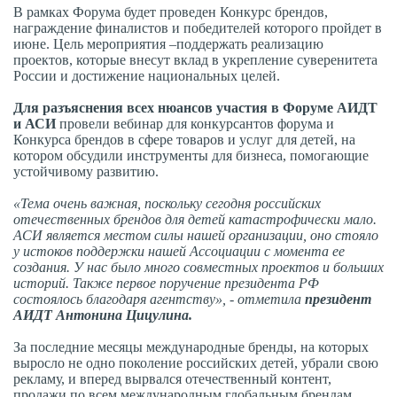
В рамках Форума будет проведен Конкурс брендов,
награждение финалистов и победителей которого пройдет в
июне. Цель мероприятия –поддержать реализацию
проектов, которые внесут вклад в укрепление суверенитета
России и достижение национальных целей.
Для разъяснения всех нюансов участия в Форуме АИДТ
и АСИ
провели вебинар для конкурсантов форума и
Конкурса брендов в сфере товаров и услуг для детей, на
котором обсудили инструменты для бизнеса, помогающие
устойчивому развитию.
«Тема очень важная, поскольку сегодня российских
отечественных брендов для детей катастрофически мало.
АСИ является местом силы нашей организации, оно стояло
у истоков поддержки нашей Ассоциации с момента ее
создания. У нас было много совместных проектов и больших
историй. Также первое поручение президента РФ
состоялось благодаря агентству», - отметила
президент
АИДТ Антонина Цицулина.
За последние месяцы международные бренды, на которых
выросло не одно поколение российских детей, убрали свою
рекламу, и вперед вырвался отечественный контент,
продажи по всем международным глобальным брендам