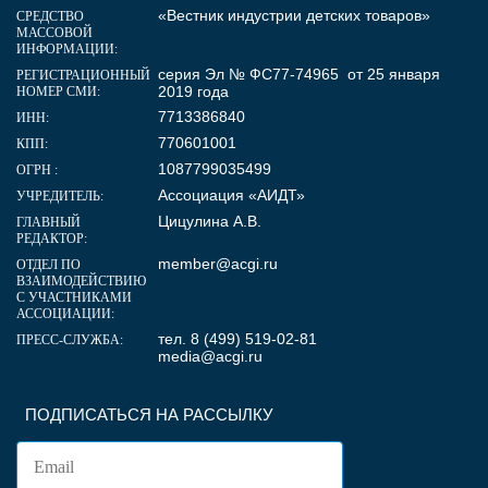
«Вестник индустрии детских товаров»
СРЕДСТВО
МАССОВОЙ
ИНФОРМАЦИИ:
серия Эл № ФС77-74965 от 25 января
РЕГИСТРАЦИОННЫЙ
2019 года
НОМЕР СМИ:
7713386840
ИНН:
770601001
КПП:
1087799035499
ОГРН :
Ассоциация «АИДТ»
УЧРЕДИТЕЛЬ:
Цицулина А.В.
ГЛАВНЫЙ
РЕДАКТОР:
member@acgi.ru
ОТДЕЛ ПО
ВЗАИМОДЕЙСТВИЮ
С УЧАСТНИКАМИ
АССОЦИАЦИИ:
тел. 8 (499) 519-02-81
ПРЕСС-СЛУЖБА:
media@acgi.ru
ПОДПИСАТЬСЯ НА РАССЫЛКУ