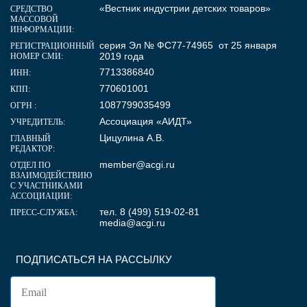
«Вестник индустрии детских товаров»
СРЕДСТВО
МАССОВОЙ
ИНФОРМАЦИИ:
серия Эл № ФС77-74965 от 25 января
РЕГИСТРАЦИОННЫЙ
2019 года
НОМЕР СМИ:
7713386840
ИНН:
770601001
КПП:
1087799035499
ОГРН :
Ассоциация «АИДТ»
УЧРЕДИТЕЛЬ:
Цицулина А.В.
ГЛАВНЫЙ
РЕДАКТОР:
member@acgi.ru
ОТДЕЛ ПО
ВЗАИМОДЕЙСТВИЮ
С УЧАСТНИКАМИ
АССОЦИАЦИИ:
тел. 8 (499) 519-02-81
ПРЕСС-СЛУЖБА:
media@acgi.ru
ПОДПИСАТЬСЯ НА РАССЫЛКУ