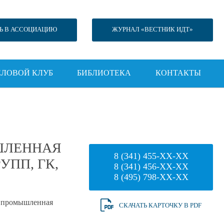
Ь В АССОЦИАЦИЮ
ЖУРНАЛ «ВЕСТНИК ИДТ»
ЕЛОВОЙ КЛУБ
БИБЛИОТЕКА
КОНТАКТЫ
ШЛЕННАЯ
8 (341) 455-XX-XX
УПП, ГК,
8 (341) 456-XX-XX
8 (495) 798-XX-XX
 промышленная
СКАЧАТЬ КАРТОЧКУ В PDF