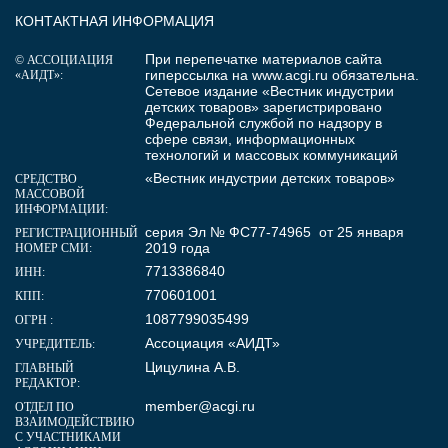
КОНТАКТНАЯ ИНФОРМАЦИЯ
При перепечатке материалов сайта
© АССОЦИАЦИЯ
гиперссылка на
www.acgi.ru
обязательна.
«АИДТ»:
Сетевое издание «Вестник индустрии
детских товаров» зарегистрировано
Федеральной службой по надзору в
сфере связи, информационных
технологий и массовых коммуникаций
«Вестник индустрии детских товаров»
СРЕДСТВО
МАССОВОЙ
ИНФОРМАЦИИ:
серия Эл № ФС77-74965 от 25 января
РЕГИСТРАЦИОННЫЙ
2019 года
НОМЕР СМИ:
7713386840
ИНН:
770601001
КПП:
1087799035499
ОГРН :
Ассоциация «АИДТ»
УЧРЕДИТЕЛЬ:
Цицулина А.В.
ГЛАВНЫЙ
РЕДАКТОР:
member@acgi.ru
ОТДЕЛ ПО
ВЗАИМОДЕЙСТВИЮ
С УЧАСТНИКАМИ