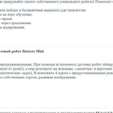
и придумайте своего собственного уникального робота! Помогает 
ном наборе и бесконечные варианты для творчества
е на игре обучение;
 звуков
 через приложение
м кодирования.
емый робот Botzees Mini
 программирования. При помощи встроенного датчика робот обнар
нную от руки!), а еще реагирует на команды, «зашитые» в карточк
ематических задач). В комплекте 4 карты с предустановленным ре
ть собственных героев, развивая воображение.