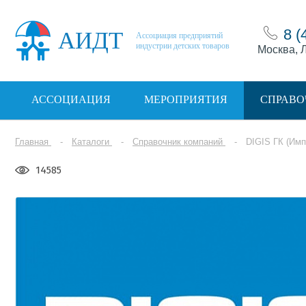
8 (
АИДТ
Ассоциация предприятий
индустрии детских товаров
Москва, Л
АССОЦИАЦИЯ
МЕРОПРИЯТИЯ
СПРАВО
Главная
Каталоги
Справочник компаний
DIGIS ГК (Имп
14585