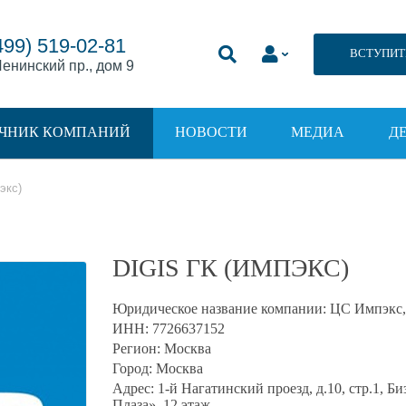
499) 519-02-81
ВСТУПИТ
енинский пр., дом 9
ЧНИК КОМПАНИЙ
НОВОСТИ
МЕДИА
Д
экс)
DIGIS ГК (ИМПЭКС)
Юридическое название компании:
ЦС Импэкс
ИНН:
7726637152
Регион:
Москва
Город:
Москва
Адрес:
1-й Нагатинский проезд, д.10, стр.1, Б
Плаза», 12 этаж