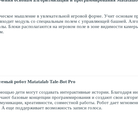
учения основам алгоритмизации и программирования
Matatala
гическое мышление в увлекательной игровой форме. Учит основам
 входит модуль со специальным полем с управляющей башней. Алго
лы. Блоки располагаются на игровом поле в зоне видимости каме
ем.
мый робот Matatalab Tale-Bot Pro
помощью дети могут создавать интерактивные истории. Благодаря 
учают базовые концепции программирования и создают свои алгорит
муникации, креативности, совместной работы. Робот дает мгновен
. А еще поддерживает возможность записи голоса.