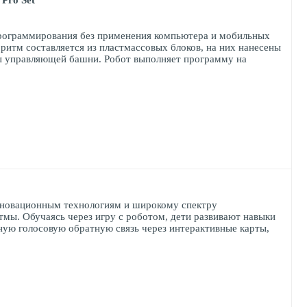
b
Pro
Set
 программирования без применения компьютера и мобильных
ритм составляется из пластмассовых блоков, на них нанесены
ры управляющей башни. Робот выполняет программу на
инновационным технологиям и широкому спектру
мы. Обучаясь через игру с роботом, дети развивают навыки
ную голосовую обратную связь через интерактивные карты,