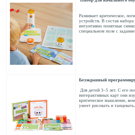
Набор для начального об
Развивает критическое, ло
устройств. В состав набора
интуитивно понятные симво
специальном поле с задани
Безэкранный программируе
Для детей 3–5 лет. С его 
интерактивных карт они из
критическое мышление, ком
умеет рисовать и танцевать