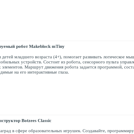
руемый робот
Makeblock
mTiny
 детей младшего возраста (4+), помогает развивать логическое мы
бильных устройств. Состоит из робота, сенсорного пульта управле
х элементов. Маршрут движения робота задается программой, сост
димые на его интерактивные глаза.
нструктор
Botzees
Classic
град в сфере образовательных игрушек. Создавайте, программируй