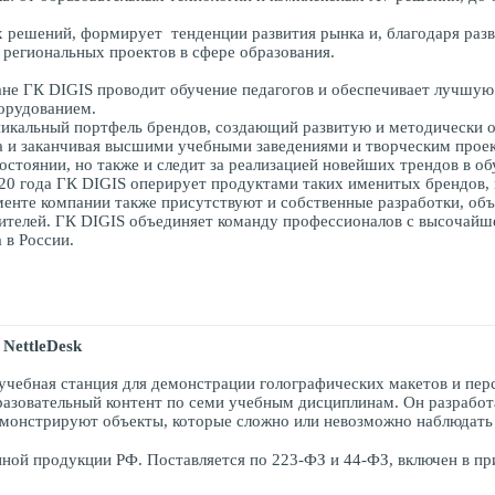
 решений, формирует тенденции развития рынка и, благодаря разв
региональных проектов в сфере образования.
не ГК DIGIS проводит обучение педагогов и обеспечивает лучшую
борудованием.
уникальный портфель брендов, создающий развитую и методически 
на и заканчивая высшими учебными заведениями и творческим прое
состоянии, но также и следит за реализацией новейших трендов в 
20 года ГК DIGIS оперирует продуктами таких именитых брендов, ка
сортименте компании также присутствуют и собственные разработки, 
телей. ГК DIGIS объединяет команду профессионалов с высочайшей
 в России.
NettleDesk
учебная станция для демонстрации голографических макетов и пе
азовательный контент по семи учебным дисциплинам. Он разработ
монстрируют объекты, которые сложно или невозможно наблюдать 
ной продукции РФ. Поставляется по 223-ФЗ и 44-ФЗ, включен в п