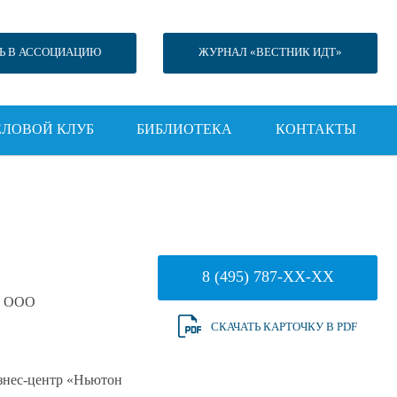
Ь В АССОЦИАЦИЮ
ЖУРНАЛ «ВЕСТНИК ИДТ»
ЕЛОВОЙ КЛУБ
БИБЛИОТЕКА
КОНТАКТЫ
8 (495) 787-XX-XX
, ООО
СКАЧАТЬ КАРТОЧКУ В PDF
изнес-центр «Ньютон