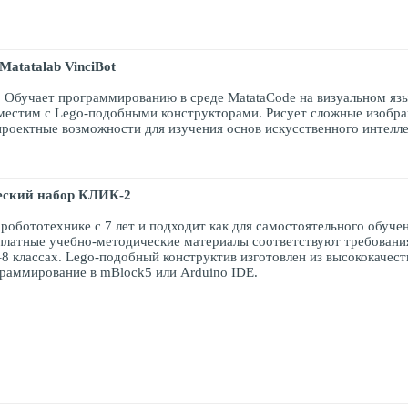
Matatalab
VinciBot
. Обучает программированию в среде MatataСode на визуальном яз
естим с Lego-подобными конструкторами. Рисует сложные изобра
роектные возможности для изучения основ искусственного интеллек
.
еский набор КЛИК-2
робототехнике с 7 лет и подходит как для самостоятельного обучен
сплатные учебно-методические материалы соответствуют требовани
–8 классах. Lego-подобный конструктив изготовлен из высококачес
раммирование в mBlock5 или Arduino IDE.