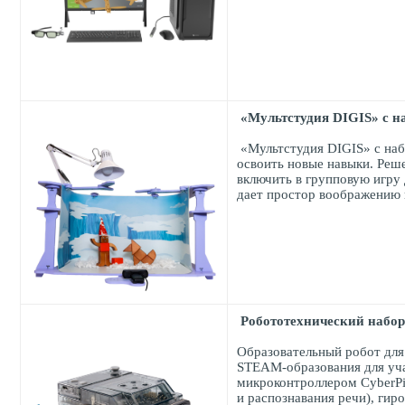
«Мультстудия DIGIS» с 
«Мультстудия DIGIS» с наб
освоить новые навыки. Реше
включить в групповую игру
дает простор воображению 
Робототехнический набо
Образовательный робот для 
STEAM-образования для уч
микроконтроллером CyberPi
и распознавания речи), гир