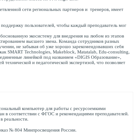
етвленной сети региональных партнеров и тренеров, имеет
 поддержку пользователей, чтобы каждый преподаватель мог
обоснованную экосистему для внедрения на любом из этапов
ктированием высшего звена. Команда сотрудников разных
обучении, не забывая об уже хорошо зарекомендовавших себя
к SMART Technologies, Makeblock, Matatalab, Edu-consulting,
объединенные линейкой под названием «DIGIS Образование»,
 технической и педагогической экспертизой, что позволяет
рсональный компьютер для работы с ресурсоемкими
ан в соответствии с ФГОС и рекомендациями преподавателей.
в реальности.
риказ № 804 Минпросвещения России.