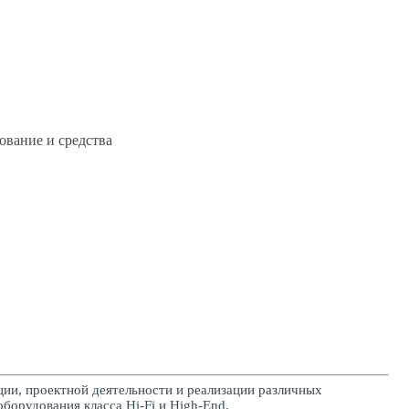
ование и средства
ии, проектной деятельности и реализации различных
орудования класса Hi-Fi и High-End.