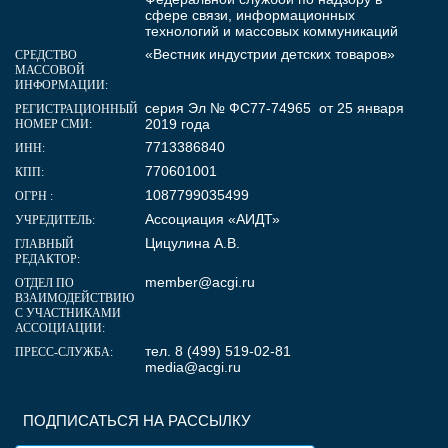
сфере связи, информационных
технологий и массовых коммуникаций
«Вестник индустрии детских товаров»
СРЕДСТВО
МАССОВОЙ
ИНФОРМАЦИИ:
серия Эл № ФС77-74965 от 25 января
РЕГИСТРАЦИОННЫЙ
2019 года
НОМЕР СМИ:
7713386840
ИНН:
770601001
КПП:
1087799035499
ОГРН :
Ассоциация «АИДТ»
УЧРЕДИТЕЛЬ:
Цицулина А.В.
ГЛАВНЫЙ
РЕДАКТОР:
member@acgi.ru
ОТДЕЛ ПО
ВЗАИМОДЕЙСТВИЮ
С УЧАСТНИКАМИ
АССОЦИАЦИИ:
тел. 8 (499) 519-02-81
ПРЕСС-СЛУЖБА:
media@acgi.ru
ПОДПИСАТЬСЯ НА РАССЫЛКУ