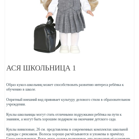
АСЯ ШКОЛЬНИЦА 1
Образ кукол-школьниц может способствовать развитию интереса ребёнка к
обучению в школе.
Опрятный внешний вид прививает культуру делового стиля в образовательном
учреждении.
Куклы-школьницы могут стать отличными подружками ребёнка на пути к
знаниям, а могут быть хорошим подарком на окончание детского сада.
Куклы виниловые, 26 см. представлены в современных комплектах школьной
одежды с рюкзаком. Волосы хорошо расчёсываются и уложены в причёску.
Глаза закрываются. Руки, ноги, голова подвижные, что позволяет её усаживать,