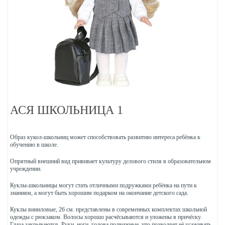
АСЯ ШКОЛЬНИЦА 1
Образ кукол-школьниц может способствовать развитию интереса ребёнка к
обучению в школе.
Опрятный внешний вид прививает культуру делового стиля в образовательном
учреждении.
Куклы-школьницы могут стать отличными подружками ребёнка на пути к
знаниям, а могут быть хорошим подарком на окончание детского сада.
Куклы виниловые, 26 см. представлены в современных комплектах школьной
одежды с рюкзаком. Волосы хорошо расчёсываются и уложены в причёску.
Глаза закрываются. Руки, ноги, голова подвижные, что позволяет её усаживать,