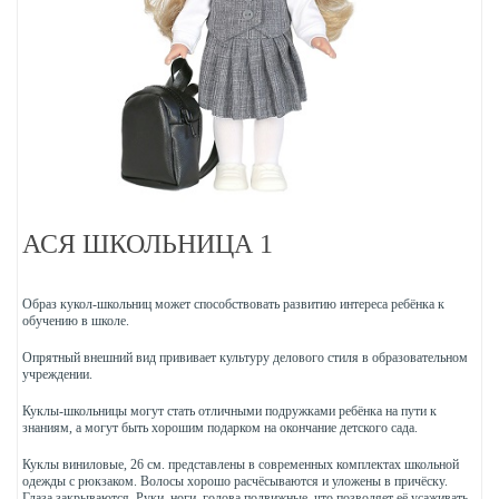
АСЯ ШКОЛЬНИЦА 1
Образ кукол-школьниц может способствовать развитию интереса ребёнка к
обучению в школе.
Опрятный внешний вид прививает культуру делового стиля в образовательном
учреждении.
Куклы-школьницы могут стать отличными подружками ребёнка на пути к
знаниям, а могут быть хорошим подарком на окончание детского сада.
Куклы виниловые, 26 см. представлены в современных комплектах школьной
одежды с рюкзаком. Волосы хорошо расчёсываются и уложены в причёску.
Глаза закрываются. Руки, ноги, голова подвижные, что позволяет её усаживать,