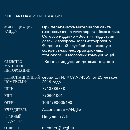
КОНТАКТНАЯ ИНФОРМАЦИЯ
При перепечатке материалов сайта
© АССОЦИАЦИЯ
гиперссылка на
www.acgi.ru
обязательна.
«АИДТ»:
Сетевое издание «Вестник индустрии
детских товаров» зарегистрировано
Федеральной службой по надзору в
сфере связи, информационных
технологий и массовых коммуникаций
«Вестник индустрии детских товаров»
СРЕДСТВО
МАССОВОЙ
ИНФОРМАЦИИ:
серия Эл № ФС77-74965 от 25 января
РЕГИСТРАЦИОННЫЙ
2019 года
НОМЕР СМИ:
7713386840
ИНН:
770601001
КПП:
1087799035499
ОГРН :
Ассоциация «АИДТ»
УЧРЕДИТЕЛЬ:
Цицулина А.В.
ГЛАВНЫЙ
РЕДАКТОР:
member@acgi.ru
ОТДЕЛ ПО