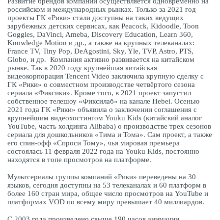
Развитие брендов компании осуществляется одновременно на
российском и международных рынках. Только за 2021 год
проекты ГК «Рики» стали доступны на таких ведущих
зарубежных детских сервисах, как Peacock, Kidoodle, Toon
Goggles, DaVinci, Ameba, Discovery Education, Learn 360,
Knowledge Motion и др., а также на крупных телеканалах:
France TV, Tiny Pop, DeAgostini, Sky, Yle, TVP, Astro, PTS,
Globo, и др. Компания активно развивается на китайском
рынке. Так в 2020 году крупнейшая китайская
видеокорпорация Tencent Video заключила крупную сделку с
ГК «Рики» о совместном производстве четвёртого сезона
сериала «Фиксики». Кроме того, в 2021 проект запустил
собственное телешоу «Фиксилаб» на канале Hebei. Осенью
2021 года ГК «Рики» объявила о заключении соглашения с
крупнейшим видеохостингом Youku Kids (китайский аналог
YouTube, часть холдинга Alibaba) о производстве трех сезонов
сериала для дошкольников «Тима и Тома». Сам проект, а также
его спин-офф «Спроси Тому», чья мировая премьера
состоялась 11 февраля 2022 года на Youku Kids, постоянно
находятся в топе просмотров на платформе.
Мультсериалы группы компаний «Рики» переведены на 30
языков, сегодня доступны на 53 телеканалах и 60 платформ в
более 160 стран мира, общее число просмотров на YouTube и
платформах VOD по всему миру превышает 40 миллиардов.
С 2003 года произведено свыше 190 часов анимации.